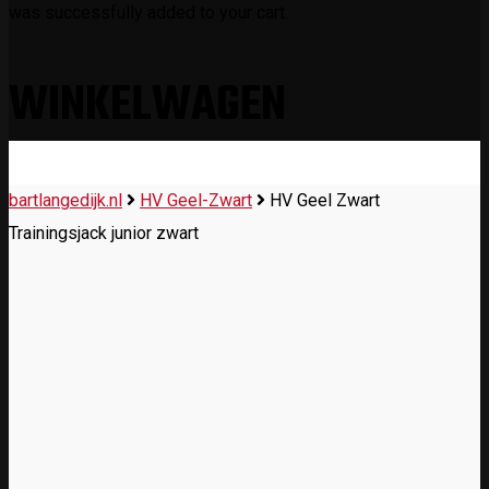
was successfully added to your cart.
WINKELWAGEN
bartlangedijk.nl
HV Geel-Zwart
HV Geel Zwart
Trainingsjack junior zwart