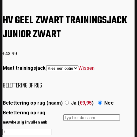
HV GEEL ZWART TRAININGSJACK
JUNIOR ZWART
€
43,99
Maat trainingsjack
Wissen
BELETTERING OP RUG
Belettering op rug (naam)
Ja (
€
9,95
)
Nee
Belettering op rug
nauwkeurig invullen aub
HV