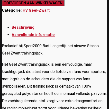
Geel
TOEVOEGEN AAN WINKELWAGEN
Zwart
Categorie:
HV Geel-Zwart
Trainingsjack
junior
Beschrijving
zwart
Aanvullende informatie
aantal
Exclusief bij Sport2000 Bart Langedijk het nieuwe Stanno
Geel Zwart trainingsjack.
Het Geel Zwart trainingsjack is een eenvoudige, maar
krachtige jack die staat voor de liefde van fans voor sporters,
met logo’s op de schouders die de support van fans
symboliseren. Dit trainingsjack is gemaakt van 100%
gerecycled polyester en heeft een normaal vallende pasvorm.
De vochtregulerende stof zorgt voor extra draagcomfort en
de raglan mouwinzet zorgt voor ultieme bewegingsvrijheid.