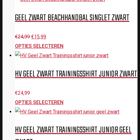
GEEL ZWART BEACHHANDBAL SINGLET ZWART
Oorspronkelijke
Huidige
€
24,99
€
15,99
prijs
prijs
OPTIES SELECTEREN
was:
is:
€24,99.
€15,99.
HV GEEL ZWART TRAININGSSHIRT JUNIOR ZWART
€
24,99
OPTIES SELECTEREN
HV GEEL ZWART TRAININGSSHIRT JUNIOR GEEL